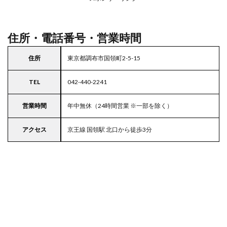
駐車
場付
き西
友
住所・電話番号・営業時間
5
東京
住所
東京都調布市国領町2-5-15
都
23
TEL
042-440-2241
区の
駐車
場付
営業時間
年中無休（24時間営業 ※一部を除く）
きス
ーパ
アクセス
京王線 国領駅 北口から徒歩3分
ー