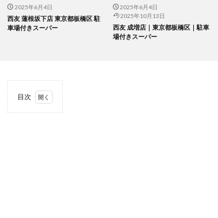
2025年6月4日
2025年6月4日
2025年10月13日
西友 蓮根坂下店 東京都板橋区 駐
西友 成増店｜東京都板橋区｜駐車
車場付きスーパー
場付きスーパー
目次
1
当サ
イト
につ
いて