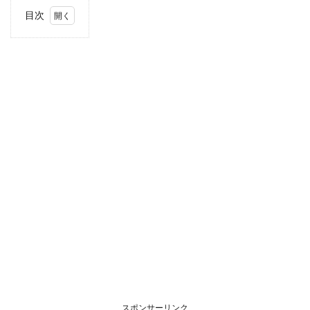
目次
1
住
所・
電話
番
号・
営業
時間
2
駐車
場情
報
3
お支
払い
方法
4
関東
エリ
アの
スポンサーリンク