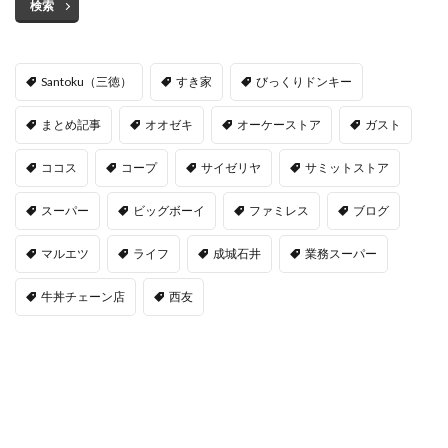
検索
Santoku（三徳）
すき家
びっくりドンキー
まとめ記事
オオゼキ
オーケーストア
ガスト
ココス
コープ
サイゼリヤ
サミットストア
スーパー
ビッグボーイ
ファミレス
ブログ
マルエツ
ライフ
成城石井
業務スーパー
牛丼チェーン店
西友