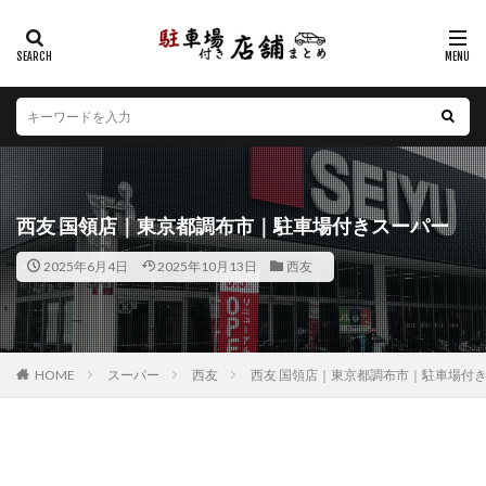
カテゴリー
エリア
北海道
青森県
岩手県
宮城県
秋田県
山形県
福島県
茨城県
栃木県
群馬県
西友 国領店｜東京都調布市｜駐車場付きスーパー
埼玉県
千葉県
東京都
神奈川県
新潟県
2025年6月4日
2025年10月13日
西友
山梨県
長野県
富山県
石川県
福井県
岐阜県
静岡県
愛知県
三重県
滋賀県
京都府
大阪府
兵庫県
奈良県
和歌山県
鳥取県
島根県
岡山県
広島県
山口県
HOME
スーパー
西友
西友 国領店｜東京都調布市｜駐車場付
徳島県
香川県
愛媛県
高知県
福岡県
佐賀県
長崎県
熊本県
大分県
宮崎県
鹿児島県
沖縄県