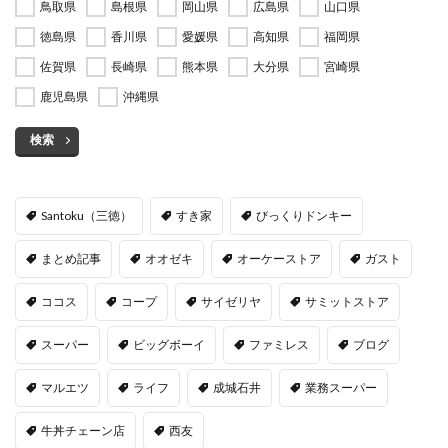
鳥取県
島根県
岡山県
広島県
山口県
徳島県
香川県
愛媛県
高知県
福岡県
佐賀県
長崎県
熊本県
大分県
宮崎県
鹿児島県
沖縄県
検索
Santoku（三徳）
すき家
びっくりドンキー
まとめ記事
オオゼキ
オーケーストア
ガスト
ココス
コープ
サイゼリヤ
サミットストア
スーパー
ビッグボーイ
ファミレス
ブログ
マルエツ
ライフ
成城石井
業務スーパー
牛丼チェーン店
西友