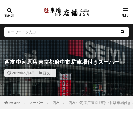
カテゴリー
エリア
北海道
青森県
岩手県
宮城県
秋田県
山形県
福島県
茨城県
栃木県
群馬県
西友 中河原店 東京都府中市 駐車場付きスーパー
埼玉県
千葉県
東京都
神奈川県
新潟県
2025年6月4日
西友
山梨県
長野県
富山県
石川県
福井県
岐阜県
静岡県
愛知県
三重県
滋賀県
京都府
大阪府
兵庫県
奈良県
和歌山県
鳥取県
島根県
岡山県
広島県
山口県
HOME
スーパー
西友
西友 中河原店 東京都府中市 駐車場付き
徳島県
香川県
愛媛県
高知県
福岡県
佐賀県
長崎県
熊本県
大分県
宮崎県
鹿児島県
沖縄県