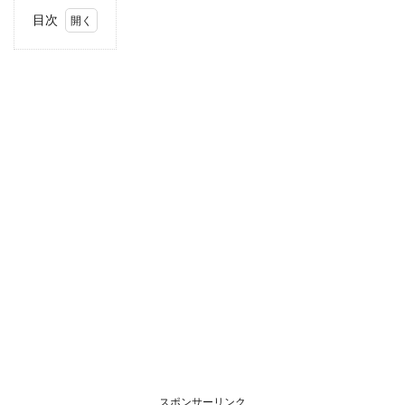
目次
1
住
所・
電話
番
号・
営業
時間
2
駐車
場情
報
3
お支
払い
方法
4
関東
エリ
アの
スポンサーリンク