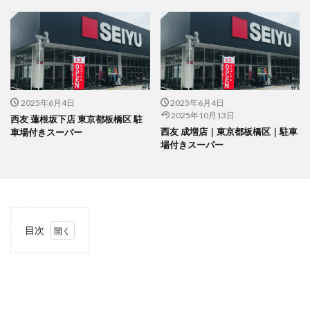
2025年6月4日
2025年6月4日
2025年10月13日
西友 蓮根坂下店 東京都板橋区 駐
西友 成増店｜東京都板橋区｜駐車
車場付きスーパー
場付きスーパー
目次
1
当サ
イト
につ
いて