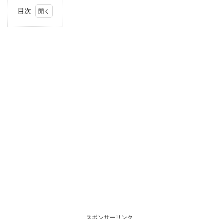
目次
1
住
所・
電話
番
号・
営業
時間
2
駐車
場情
報
3
お支
払い
方法
4
関東
エリ
アの
スポンサーリンク