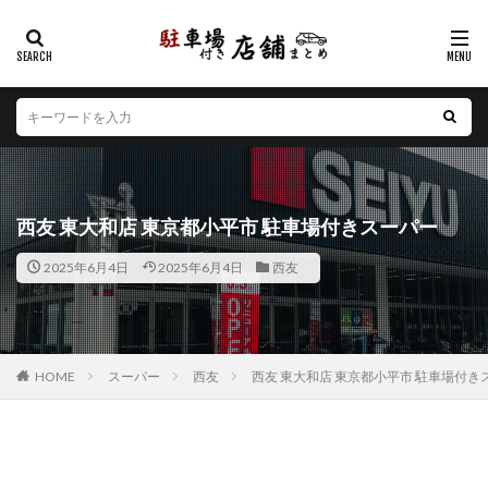
カテゴリー
エリア
北海道
青森県
岩手県
宮城県
秋田県
山形県
福島県
茨城県
栃木県
群馬県
西友 東大和店 東京都小平市 駐車場付きスーパー
埼玉県
千葉県
東京都
神奈川県
新潟県
2025年6月4日
2025年6月4日
西友
山梨県
長野県
富山県
石川県
福井県
岐阜県
静岡県
愛知県
三重県
滋賀県
京都府
大阪府
兵庫県
奈良県
和歌山県
鳥取県
島根県
岡山県
広島県
山口県
HOME
スーパー
西友
西友 東大和店 東京都小平市 駐車場付き
徳島県
香川県
愛媛県
高知県
福岡県
佐賀県
長崎県
熊本県
大分県
宮崎県
鹿児島県
沖縄県