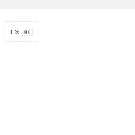
目次
1
当サ
イト
につ
いて