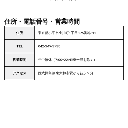
駐車
場付
き西
友
住所・電話番号・営業時間
住所
東京都小平市小川町1丁目396番地の1
TEL
042-349-3738
営業時間
年中無休（7:00~22:45※一部を除く）
アクセス
西武拝島線 東大和市駅から徒歩２分