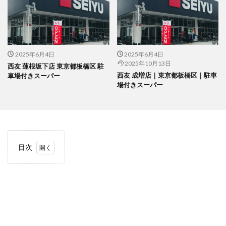
2025年6月4日
2025年6月4日
2025年10月13日
西友 蓮根坂下店 東京都板橋区 駐
西友 成増店｜東京都板橋区｜駐車
車場付きスーパー
場付きスーパー
目次
1
当サ
イト
につ
いて