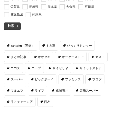
佐賀県
長崎県
熊本県
大分県
宮崎県
鹿児島県
沖縄県
検索
Santoku（三徳）
すき家
びっくりドンキー
まとめ記事
オオゼキ
オーケーストア
ガスト
ココス
コープ
サイゼリヤ
サミットストア
スーパー
ビッグボーイ
ファミレス
ブログ
マルエツ
ライフ
成城石井
業務スーパー
牛丼チェーン店
西友