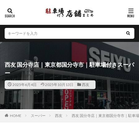
カテゴリー
エリア
北海道
青森県
岩手県
宮城県
秋田県
山形県
福島県
茨城県
栃木県
群馬県
西友 国分寺店｜東京都国分寺市｜駐車場付きスーパ
埼玉県
千葉県
東京都
神奈川県
新潟県
ー
山梨県
長野県
富山県
石川県
福井県
2025年6月4日
2025年10月13日
西友
岐阜県
静岡県
愛知県
三重県
滋賀県
京都府
大阪府
兵庫県
奈良県
和歌山県
鳥取県
島根県
岡山県
広島県
山口県
徳島県
香川県
愛媛県
高知県
福岡県
HOME
スーパー
西友
西友 国分寺店｜東京都国分寺市｜駐車
佐賀県
長崎県
熊本県
大分県
宮崎県
鹿児島県
沖縄県