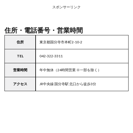
アの
スポンサーリンク
駐車
場付
き西
友
住所・電話番号・営業時間
5
東京
住所
東京都国分寺市本町2-10-2
都
23
TEL
042-322-3311
区の
駐車
場付
営業時間
年中無休（24時間営業 ※一部を除く）
きス
ーパ
アクセス
JR中央線 国分寺駅 北口から徒歩3分
ー