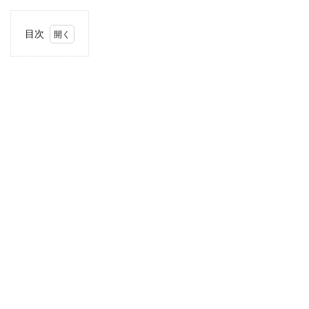
目次
1
住
所・
電話
番
号・
営業
時間
2
駐車
場情
報
3
お支
払い
方法
4
関東
エリ