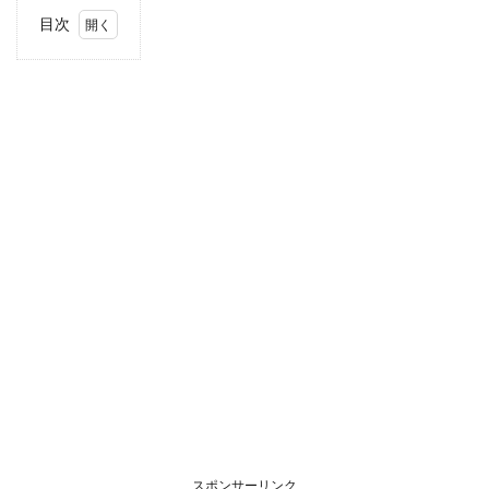
目次
1
住
所・
電話
番
号・
営業
時間
2
駐車
場情
報
3
お支
払い
方法
4
関東
エリ
アの
スポンサーリンク