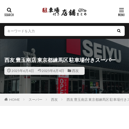
カテゴリー
エリア
北海道
青森県
岩手県
宮城県
秋田県
山形県
福島県
茨城県
栃木県
群馬県
西友 豊玉南店 東京都練馬区 駐車場付きスーパー
埼玉県
千葉県
東京都
神奈川県
新潟県
2025年6月4日
2025年6月4日
西友
山梨県
長野県
富山県
石川県
福井県
岐阜県
静岡県
愛知県
三重県
滋賀県
京都府
大阪府
兵庫県
奈良県
和歌山県
鳥取県
島根県
岡山県
広島県
山口県
HOME
スーパー
西友
西友 豊玉南店 東京都練馬区 駐車場付き
徳島県
香川県
愛媛県
高知県
福岡県
佐賀県
長崎県
熊本県
大分県
宮崎県
鹿児島県
沖縄県