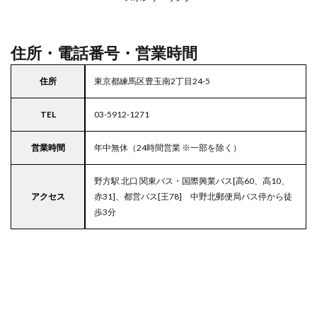
駐車
場付
き西
友
住所・電話番号・営業時間
住所
東京都練馬区豊玉南2丁目24-5
TEL
03-5912-1271
営業時間
年中無休（24時間営業 ※一部を除く）
野方駅 北口 関東バス・国際興業バス[高60、高10、
アクセス
赤31]、都営バス[王78] 中野北郵便局バス停から徒
歩3分