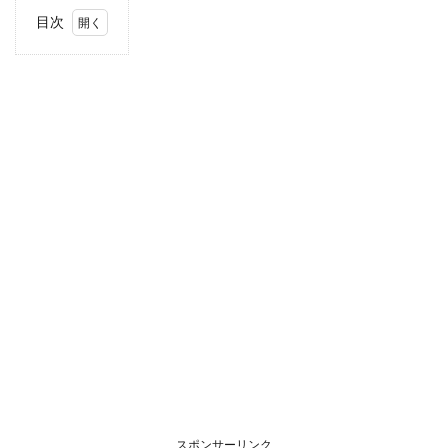
目次
1
住
所・
電話
番
号・
営業
時間
2
駐車
場情
報
3
お支
払い
方法
4
関東
エリ
アの
スポンサーリンク