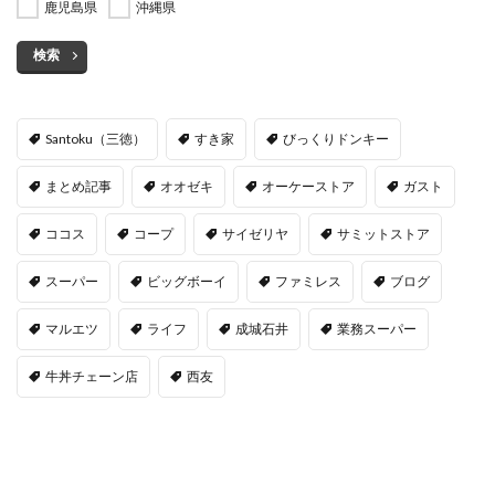
鹿児島県
沖縄県
検索
Santoku（三徳）
すき家
びっくりドンキー
まとめ記事
オオゼキ
オーケーストア
ガスト
ココス
コープ
サイゼリヤ
サミットストア
スーパー
ビッグボーイ
ファミレス
ブログ
マルエツ
ライフ
成城石井
業務スーパー
牛丼チェーン店
西友