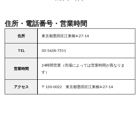
駐車
場付
き西
友
住所・電話番号・営業時間
5
東京
住所
東京都墨田区江東橋4-27-14
都
23
TEL
03-5638-7551
区の
駐車
場付
24時間営業（売場によっては営業時間が異なりま
営業時間
きス
す）
ーパ
ー
アクセス
〒130-0022 東京都墨田区江東橋4-27-14