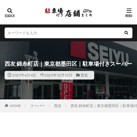
カテゴリー
エリア
北海道
青森県
岩手県
宮城県
秋田県
山形県
福島県
茨城県
栃木県
群馬県
西友 錦糸町店｜東京都墨田区｜駐車場付きスーパー
埼玉県
千葉県
東京都
神奈川県
新潟県
2025年6月4日
2025年10月13日
西友
山梨県
長野県
富山県
石川県
福井県
岐阜県
静岡県
愛知県
三重県
滋賀県
京都府
大阪府
兵庫県
奈良県
和歌山県
鳥取県
島根県
岡山県
広島県
山口県
HOME
スーパー
西友
西友 錦糸町店｜東京都墨田区｜駐車場
徳島県
香川県
愛媛県
高知県
福岡県
佐賀県
長崎県
熊本県
大分県
宮崎県
鹿児島県
沖縄県