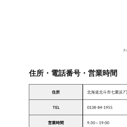
号・
営業
時間
2
駐
車
ス
場
情
報
住所・電話番号・営業時間
3
住所
北海道北斗市七重浜7丁
北海
道・
TEL
0138-84-1955
東北
エリ
アの
営業時間
9:30～19:00
駐車