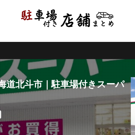
県
千葉県
東京都
神奈川県
新潟県
山梨県
長野県
県
岐阜県
静岡県
愛知県
三重県
滋賀県
京都府
県
和歌山県
鳥取県
島根県
岡山県
広島県
山口県
県
高知県
福岡県
佐賀県
長崎県
熊本県
大分県
縄県
検索
北海道北斗市｜駐車場付きスーパ