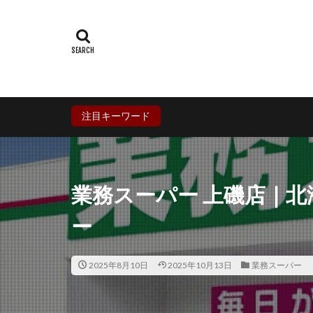
群馬県
埼玉
石川県
福井
兵庫県
奈良
香川県
愛媛
鹿児島県
沖
注目キーワード
業務スーパー 上磯店｜
ー
2025年8月10日
2025年10月13日
業務スーパー