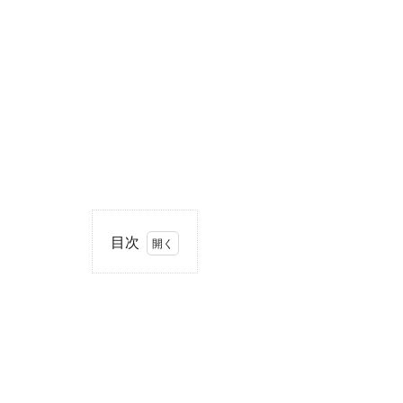
目次
1
住
所・
電話
番