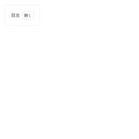
目次
1
住
所・
電話
番
号・
営業
時間
2
駐車
場情
報
3
お支
払い
方法
4
関東
エリ