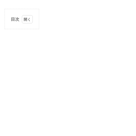
目次
1
当サ
イト
につ
いて