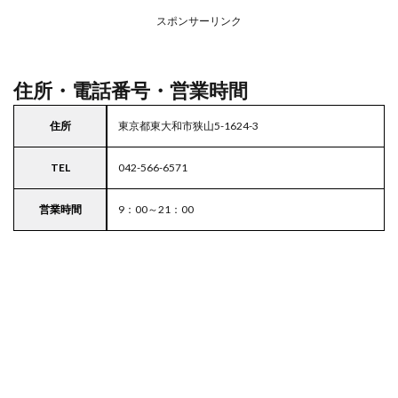
アの
スポンサーリンク
駐車
場付
き業
務ス
住所・電話番号・営業時間
ーパ
ー
住所
東京都東大和市狭山5-1624-3
5
東京
TEL
042-566-6571
都
23
区の
営業時間
9：00～21：00
駐車
場付
きス
ーパ
ー