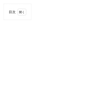
目次
1
住
所・
電話
番
号・
営業
時間
2
駐車
場情
報
3
近畿
エリ
アの
駐車
場付
き業