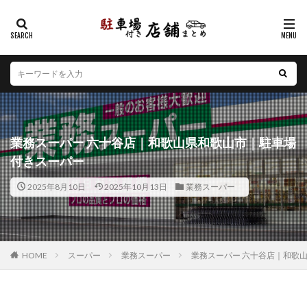
カテゴリー
エリア
北海道
青森県
岩手県
宮城県
秋田県
山形県
福島県
茨城県
栃木県
群馬県
業務スーパー 六十谷店｜和歌山県和歌山市｜駐車場
埼玉県
千葉県
東京都
神奈川県
新潟県
付きスーパー
山梨県
長野県
富山県
石川県
福井県
2025年8月10日
2025年10月13日
業務スーパー
岐阜県
静岡県
愛知県
三重県
滋賀県
京都府
大阪府
兵庫県
奈良県
和歌山県
鳥取県
島根県
岡山県
広島県
山口県
徳島県
香川県
愛媛県
高知県
福岡県
HOME
スーパー
業務スーパー
業務スーパー 六十谷店｜和歌
佐賀県
長崎県
熊本県
大分県
宮崎県
鹿児島県
沖縄県