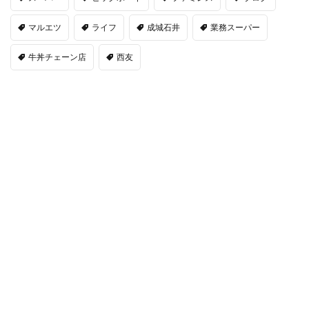
マルエツ
ライフ
成城石井
業務スーパー
牛丼チェーン店
西友