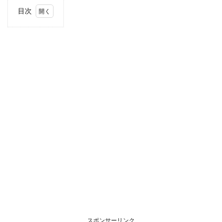
目次
1
住
所・
電話
番
号・
営業
時間
2
駐車
場情
報
3
お支
払い
方法
4
関東
エリ
アの
スポンサーリンク