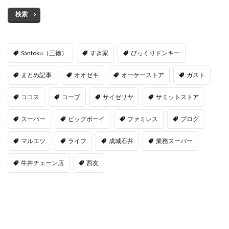
検索
Santoku（三徳）
すき家
びっくりドンキー
まとめ記事
オオゼキ
オーケーストア
ガスト
ココス
コープ
サイゼリヤ
サミットストア
スーパー
ビッグボーイ
ファミレス
ブログ
マルエツ
ライフ
成城石井
業務スーパー
牛丼チェーン店
西友