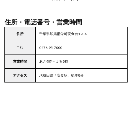
駐車
場付
きマ
ルエ
住所・電話番号・営業時間
ツ
5
住所
千葉県印旛郡栄町安食台1-3-4
東京
都
TEL
0476-95-7000
23
区の
駐車
営業時間
あさ9時～よる9時
場付
きス
アクセス
JR成田線「安食駅」徒歩8分
ーパ
ー