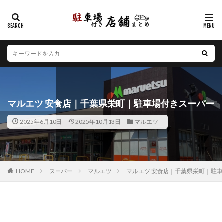
カテゴリー
エリア
北海道
青森県
岩手県
宮城県
秋田県
山形県
福島県
茨城県
栃木県
群馬県
マルエツ 安食店｜千葉県栄町｜駐車場付きスーパー
埼玉県
千葉県
東京都
神奈川県
新潟県
2025年6月10日
2025年10月13日
マルエツ
山梨県
長野県
富山県
石川県
福井県
岐阜県
静岡県
愛知県
三重県
滋賀県
京都府
大阪府
兵庫県
奈良県
和歌山県
鳥取県
島根県
岡山県
広島県
山口県
HOME
スーパー
マルエツ
マルエツ 安食店｜千葉県栄町｜駐
徳島県
香川県
愛媛県
高知県
福岡県
佐賀県
長崎県
熊本県
大分県
宮崎県
鹿児島県
沖縄県