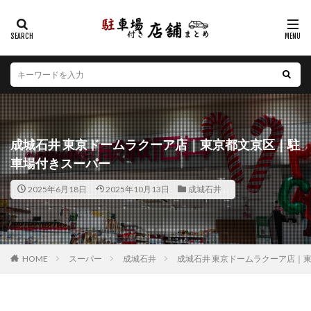
カテゴリー
エリア
北海道
青森県
岩手県
宮城県
秋田県
山形県
福島県
茨城県
栃木県
群馬県
成城石井 東京ドームラクーア店｜東京都文京区｜駐
埼玉県
千葉県
東京都
神奈川県
新潟県
車場付きスーパー
山梨県
長野県
富山県
石川県
福井県
2025年6月18日
2025年10月13日
成城石井
岐阜県
静岡県
愛知県
三重県
滋賀県
京都府
大阪府
兵庫県
奈良県
和歌山県
鳥取県
島根県
岡山県
広島県
山口県
徳島県
香川県
愛媛県
高知県
福岡県
HOME
スーパー
成城石井
成城石井 東京ドームラクーア店｜
佐賀県
長崎県
熊本県
大分県
宮崎県
鹿児島県
沖縄県