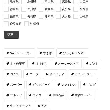
鳥取県
島根県
岡山県
広島県
山口県
徳島県
香川県
愛媛県
高知県
福岡県
佐賀県
長崎県
熊本県
大分県
宮崎県
鹿児島県
沖縄県
検索
Santoku（三徳）
すき家
びっくりドンキー
まとめ記事
オオゼキ
オーケーストア
ガスト
ココス
コープ
サイゼリヤ
サミットストア
スーパー
ビッグボーイ
ファミレス
ブログ
マルエツ
ライフ
成城石井
業務スーパー
牛丼チェーン店
西友