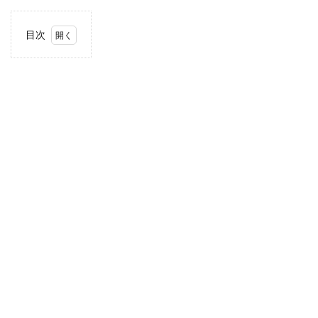
目次
1
住
所・
電話
番
号・
営業
時間
2
駐車
場情
報
3
お支
払い
方法
4
関東
エリ