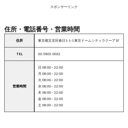
アの
スポンサーリンク
駐車
場付
き成
城石
住所・電話番号・営業時間
井
5
住所
東京都文京区春日1-1-1 東京ドームシティラクーア1F
東京
都
TEL
03-5805-0032
23
区の
駐車
日 08:00 – 22:00
場付
月 08:00 – 22:00
きス
火 08:00 – 22:00
ーパ
営業時間
水 08:00 – 22:00
ー
木 08:00 – 22:00
金 08:00 – 22:00
土 08:00 – 22:00