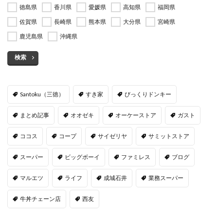
徳島県
香川県
愛媛県
高知県
福岡県
佐賀県
長崎県
熊本県
大分県
宮崎県
鹿児島県
沖縄県
検索
Santoku（三徳）
すき家
びっくりドンキー
まとめ記事
オオゼキ
オーケーストア
ガスト
ココス
コープ
サイゼリヤ
サミットストア
スーパー
ビッグボーイ
ファミレス
ブログ
マルエツ
ライフ
成城石井
業務スーパー
牛丼チェーン店
西友