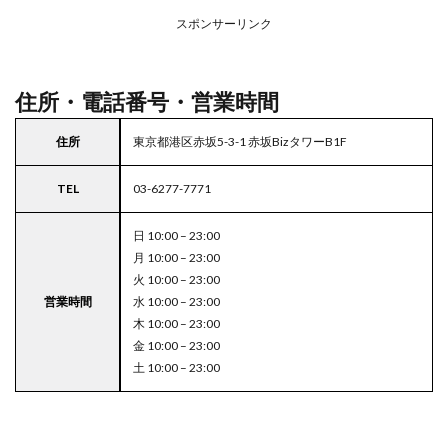
アの
スポンサーリンク
駐車
場付
き成
城石
住所・電話番号・営業時間
井
5
住所
東京都港区赤坂5-3-1 赤坂BizタワーB1F
東京
都
TEL
03-6277-7771
23
区の
駐車
日 10:00 – 23:00
場付
月 10:00 – 23:00
きス
火 10:00 – 23:00
ーパ
営業時間
水 10:00 – 23:00
ー
木 10:00 – 23:00
金 10:00 – 23:00
土 10:00 – 23:00