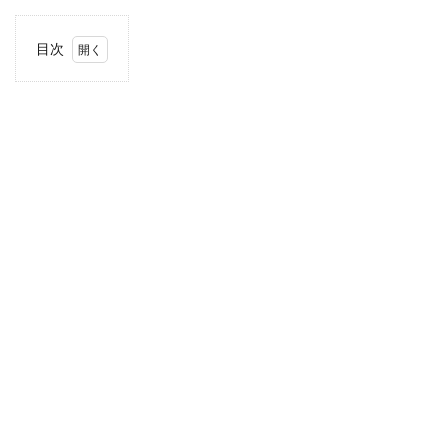
目次
1
住
所・
電話
番
号・
営業
時間
2
駐車
場情
報
3
お支
払い
方法
4
関東
エリ