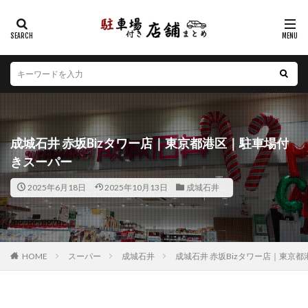
カテゴリー
エリア
北海道
青森県
岩手県
宮城県
秋田県
山形県
福島県
茨城県
栃木県
群馬県
成城石井 赤坂Bizタワー店｜東京都港区｜駐車場付
埼玉県
千葉県
東京都
神奈川県
新潟県
きスーパー
山梨県
長野県
富山県
石川県
福井県
2025年6月18日
2025年10月13日
成城石井
岐阜県
静岡県
愛知県
三重県
滋賀県
京都府
大阪府
兵庫県
奈良県
和歌山県
鳥取県
島根県
岡山県
広島県
山口県
徳島県
香川県
愛媛県
高知県
福岡県
HOME
スーパー
成城石井
成城石井 赤坂Bizタワー店｜東京
佐賀県
長崎県
熊本県
大分県
宮崎県
鹿児島県
沖縄県