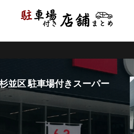
県
千葉県
東京都
神奈川県
新潟県
山梨県
長野県
県
岐阜県
静岡県
愛知県
三重県
滋賀県
京都府
県
和歌山県
鳥取県
島根県
岡山県
広島県
山口県
県
高知県
福岡県
佐賀県
長崎県
熊本県
大分県
縄県
検索
都杉並区 駐車場付きスーパー