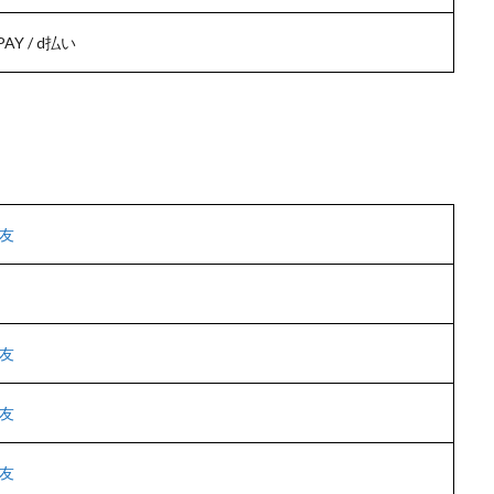
 PAY / d払い
友
友
友
友