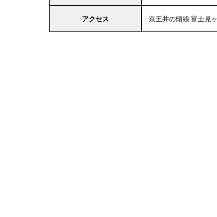
アクセス
京王井の頭線 富士見ヶ
4
関
東
エ
リ
ア
の
駐
車
場
付
き
西
友