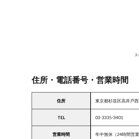
号・
営業
時間
2
駐
車
ス
場
情
報
住所・電話番号・営業時間
3
住所
東京都杉並区高井戸西2-
お
支
TEL
03-3335-3401
払
い
方
営業時間
年中無休（24時間営業
法