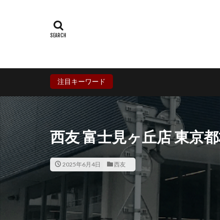
群馬県
埼玉
石川県
福井
兵庫県
奈良
香川県
愛媛
鹿児島県
沖
注目キーワード
西友 富士見ヶ丘店 東京
2025年6月4日
西友