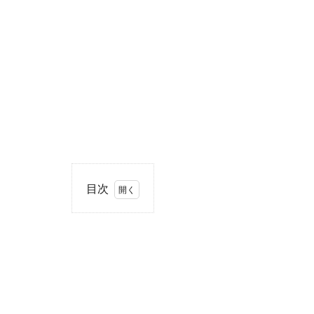
目次
1
住
所・
電話
番